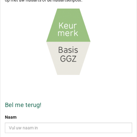
op met uw huisarts of de huisartsenpost.
Bel me terug!
Naam